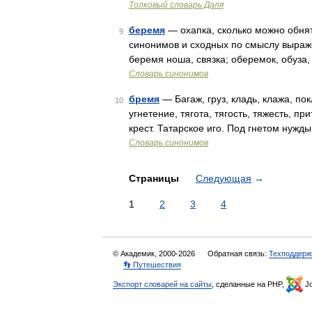
Толковый словарь Даля
беремя
— охапка, сколько можно обнять
9
синонимов и сходных по смыслу выражен
беремя ноша, связка; оберемок, обуза,
Словарь синонимов
бремя
— Багаж, груз, кладь, клажа, по
10
угнетение, тягота, тягость, тяжесть, пр
крест. Татарское иго. Под гнетом нужд
Словарь синонимов
Страницы
Следующая
→
1
2
3
4
© Академик, 2000-2026
Обратная связь:
Техподдерж
👣 Путешествия
Экспорт словарей на сайты
, сделанные на PHP,
Jo