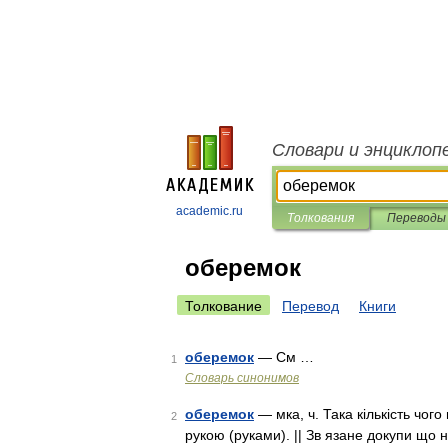
Словари и энциклоп
academic.ru
Толкования
Переводы
оберемок
Толкование
Перевод
Книги
оберемок
— См …
1
Словарь синонимов
оберемок
— мка, ч. Така кількість чог
2
рукою (руками). || Зв язане докупи що н