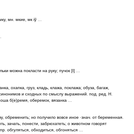
ку, мн. мкие, мк іў …
…
ільки можна покласти на руку; пучок [I] …
ка, охапка, груз, кладь, клажа, поклажа; обуза, багаж,
 синонимов и сходных по смыслу выражений. под. ред. Н.
ноша б(е)ремя, оберемок, вязанка …
у, обременить; но получило вовсе иное ·знач. от беременная.
ь, зачать, понести, забрюхатеть; о животном говорят
 пр. обгуляться, обходиться, обгоняться …