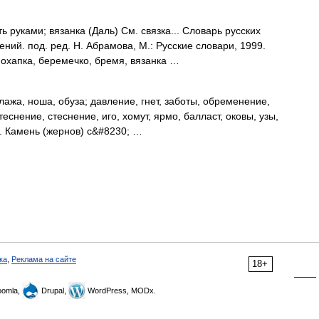
 руками; вязанка (Даль) См. связка... Словарь русских
ий. под. ред. Н. Абрамова, М.: Русские словари, 1999.
 охапка, беремечко, бремя, вязанка …
клажа, ноша, обуза; давление, гнет, заботы, обременение,
итеснение, стеснение, иго, хомут, ярмо, балласт, оковы, узы,
ы. Камень (жернов) с&#8230; …
ка
,
Реклама на сайте
18+
omla,
Drupal,
WordPress, MODx.