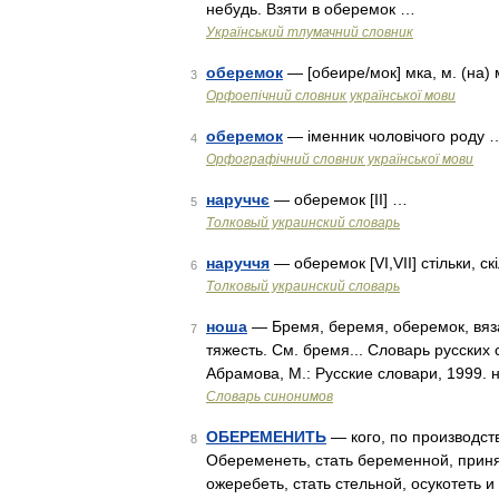
небудь. Взяти в оберемок …
Український тлумачний словник
оберемок
— [обеире/мок] мка, м. (на) м
3
Орфоепічний словник української мови
оберемок
— іменник чоловічого роду 
4
Орфографічний словник української мови
наруччє
— оберемок [II] …
5
Толковый украинский словарь
наруччя
— оберемок [VI,VII] стільки, ск
6
Толковый украинский словарь
ноша
— Бремя, беремя, оберемок, вязан
7
тяжесть. См. бремя... Словарь русских
Абрамова, М.: Русские словари, 1999. 
Словарь синонимов
ОБЕРЕМЕНИТЬ
— кого, по производств
8
Обеременеть, стать беременной, принят
ожеребеть, стать стельной, осукотеть и