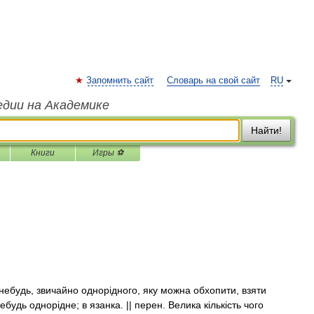
Запомнить сайт
Словарь на свой сайт
RU
едии на Академике
Найти!
Книги
Игры ⚽
о небудь, звичайно однорідного, яку можна обхопити, взяти
ебудь однорідне; в язанка. || перен. Велика кількість чого